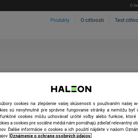
O S
Produkty
O citlivosti
Test citliv
úbory cookies na zlepšenie vašej skúsenosti s používaním našej we
okies sú nevyhnutné pre správne fungovanie stránky a nemôžu byť v
funkčné cookies môžu uchovávať určité voľby alebo funkcie, ktoré st
kies a cookies pre socálne médiá nám pomáhajú zdieľať relevantný o
mov. Ďalšie informácie o cookies a ich použití nájdete v našom Ozn
čistenie medzizubných
jov.
Oznámenie o ochrane osobných údajov.