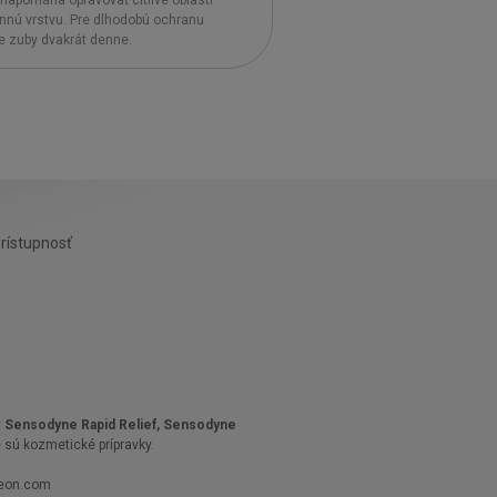
napomáha opravovať citlivé oblasti
annú vrstvu. Pre dlhodobú ochranu
ite zuby dvakrát denne.
rístupnosť
y
Sensodyne Rapid Relief, Sensodyne
sú kozmetické prípravky.
leon.com