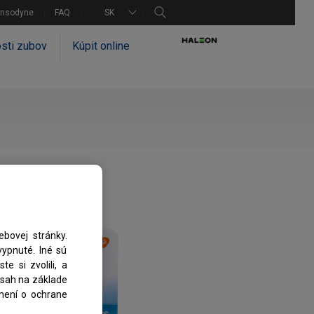
ensodyne
FAQ
SK
osti zubov
Kúpit online
bovej stránky.
ypnuté. Iné sú
e si zvolili, a
bsah na základe
ámení o ochrane