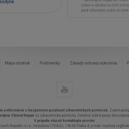
**Sensodyne Repair & Protect 
nsodyne
zubov a vytvára na nich ochr
pred citlivosťou zubov si čist
Mapa stránok
Podmienky
Zásady ochrany súkromia
P
itie a informácie o bezpečnom používaní zdravotníckych pomôcok.
Zubné past
odyne Clinical Repair
sú zdravotnícke pomȏcky. Ostatné zubné pasty Sensodyne 
V prípade otázok kontaktujte prosím:
Czech Republic s.r.o., Hvězdova 1734/2c, 140 00 Praha 4, e mail: mystory.cz@ha