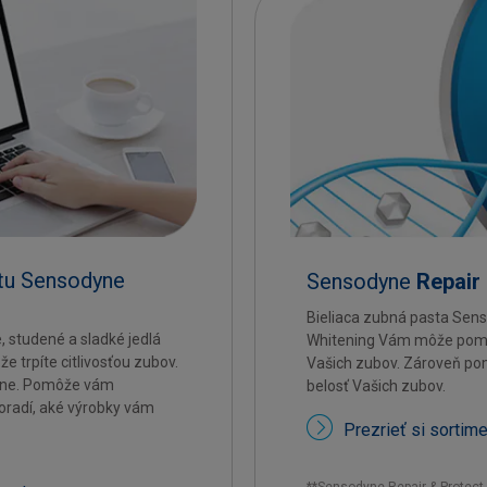
stu Sensodyne
Sensodyne
Repair
Bieliaca zubná pasta Sens
 studené a sladké jedlá
Whitening Vám môže pomôcť
že trpíte citlivosťou zubov.
Vašich zubov. Zároveň p
dyne. Pomôže vám
belosť Vašich zubov.
oradí, aké výrobky vám
Prezrieť si sortim