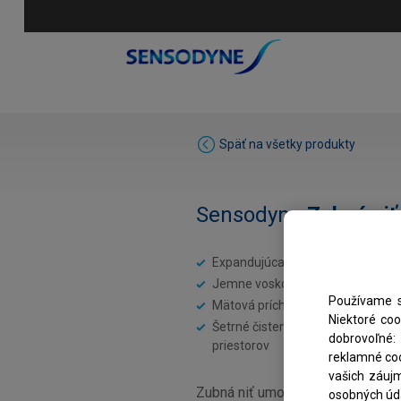
Späť na všetky produkty
Sensodyne
Zubná niť
Expandujúca zubná niť
Jemne voskovaná
Používame s
Mätová príchuť
Niektoré co
Šetrné čistenie medzizubných
dobrovoľné: 
priestorov
reklamné coo
vašich záuj
Zubná niť umožňujúca lepšie vy
osobných úda