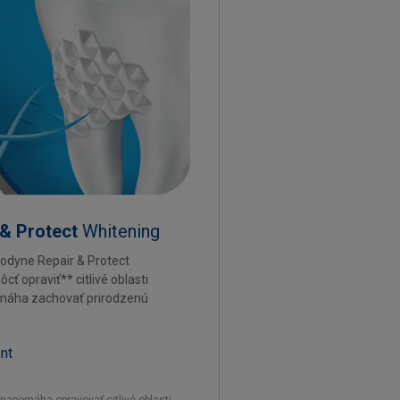
 & Protect
Whitening
odyne Repair & Protect
 opraviť** citlivé oblasti
omáha zachovať prirodzenú
ent