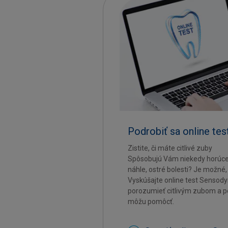
Podrobiť sa online te
Zistite, či máte citlivé zuby
Spôsobujú Vám niekedy horúce,
náhle, ostré bolesti? Je možné, 
Vyskúšajte online test Senso
porozumieť citlivým zubom a p
môžu pomôcť.