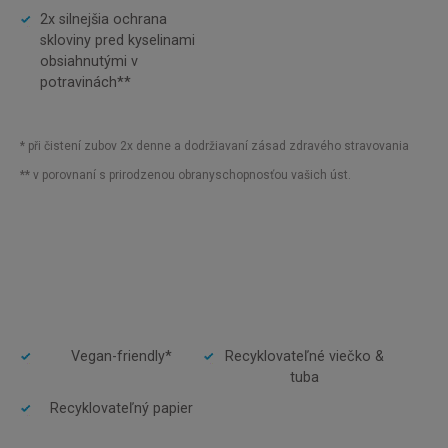
2x silnejšia ochrana
skloviny pred kyselinami
obsiahnutými v
potravinách**
* při čistení zubov 2x denne a dodržiavaní zásad zdravého stravovania
** v porovnaní s prirodzenou obranyschopnosťou vašich úst.
Vegan-friendly*
Recyklovateľné viečko &
tuba
Recyklovateľný papier