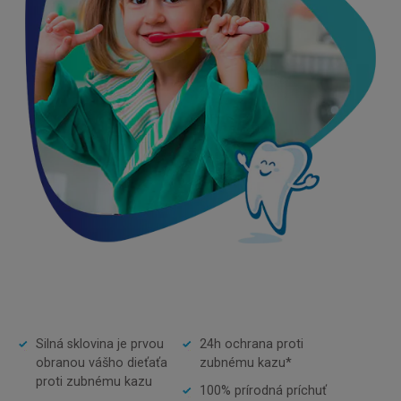
Silná sklovina je prvou
24h ochrana proti
obranou vášho dieťaťa
zubnému kazu*
proti zubnému kazu
100% prírodná príchuť