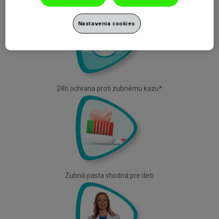
Ochrana skloviny
Nastavenia cookies
24h ochrana proti zubnému kazu*
Zubná pasta vhodná pre deti