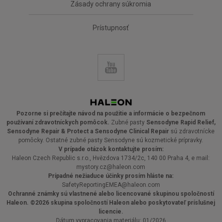
Zásady ochrany súkromia
Prístupnosť
Pozorne si prečítajte návod na použitie a informácie o bezpečnom
používaní zdravotníckych pomôcok.
Zubné pasty
Sensodyne Rapid Relief,
Sensodyne Repair & Protect a Sensodyne Clinical Repair
sú zdravotnícke
pomȏcky. Ostatné zubné pasty Sensodyne sú kozmetické prípravky.
V prípade otázok kontaktujte prosím:
Haleon Czech Republic s.r.o., Hvězdova 1734/2c, 140 00 Praha 4, e mail:
mystory.cz@haleon.com
Prípadné nežiaduce účinky prosím hláste na:
SafetyReportingEMEA@haleon.com
Ochranné známky sú vlastnené alebo licencované skupinou spoločností
Haleon. ©2026 skupina spoločností Haleon alebo poskytovateľ príslušnej
licencie.
Dátum vypracovania materiálu: 01/2026