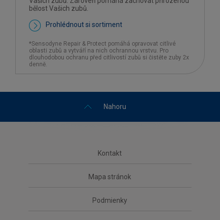
Vašich zubů. Zároveň pomáhá zachovat přirozenou
bělost Vašich zubů.
Prohlédnout si sortiment
*Sensodyne Repair & Protect pomáhá opravovat citlivé
oblasti zubů a vytváří na nich ochrannou vrstvu. Pro
dlouhodobou ochranu před citlivostí zubů si čistěte zuby 2x
denně.
Nahoru
Kontakt
Mapa stránok
Podmienky