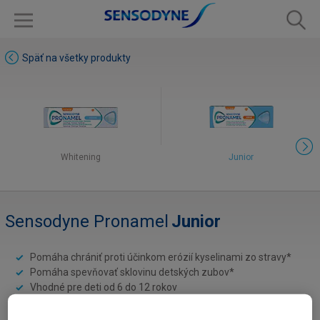
Späť na všetky produkty
Whitening
Junior
Sensodyne Pronamel
Junior
Pomáha chrániť proti účinkom erózií kyselinami zo stravy*
Pomáha spevňovať sklovinu detských zubov*
Vhodné pre deti od 6 do 12 rokov
Pomáha chrániť pred zubným kazom***
Krabička z recyklovaného papiera