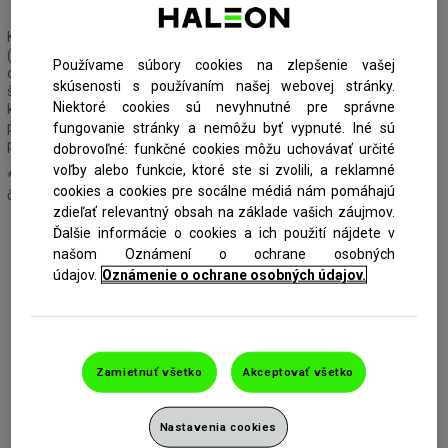
Tuba a viečko recyklovateľné spolu s plastovým odpadom
Kyseliny v strave Vašich detí môžu zmäkčiť ochrannú vrstvu zubu
(zubnú sklovinu) a tým sa stáva náchylnejšia k tomu, aby sa časom
Používame súbory cookies na zlepšenie vašej
opotrebovala. Zubná pasta Sensodyne Pronamel Junior má
skúsenosti s používaním našej webovej stránky.
špeciálne zloženie pre ochranu zubov pred účinkami erózie
Niektoré cookies sú nevyhnutné pre správne
kyselinami v strave a je vhodná pre deti od 6 do 12 rokov. Zubná
pasta Sensodyne Pronamel aktívne posilňuje oslabenú sklovinu a
fungovanie stránky a nemôžu byť vypnuté. Iné sú
poskytuje ochranu proti zubnému kazu.
dobrovoľné: funkčné cookies môžu uchovávať určité
voľby alebo funkcie, ktoré ste si zvolili, a reklamné
***Obsahuje fluorid, a tým pomáha chrániť pred zubným kazom, pri
cookies a cookies pre socálne médiá nám pomáhajú
čistení zubov 2x denne.
zdieľať relevantný obsah na základe vašich záujmov.
Ďalšie informácie o cookies a ich použití nájdete v
našom Oznámení o ochrane osobných
údajov.
Oznámenie o ochrane osobných údajov.
Zamietnuť všetko
Akceptovať všetko
Nastavenia cookies