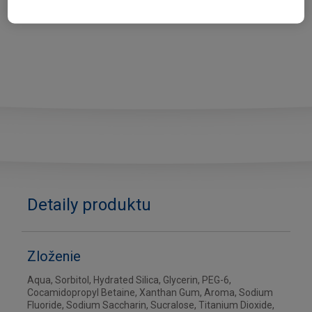
Detaily produktu
Zloženie
Aqua, Sorbitol, Hydrated Silica, Glycerin, PEG-6,
Cocamidopropyl Betaine, Xanthan Gum, Aroma, Sodium
Fluoride, Sodium Saccharin, Sucralose, Titanium Dioxide,